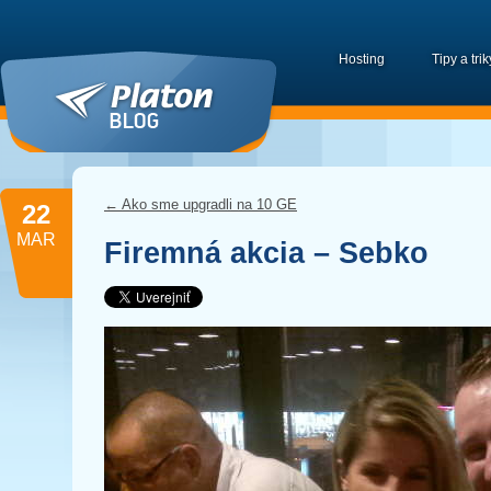
Hosting
Tipy a trik
←
Ako sme upgradli na 10 GE
22
MAR
Firemná akcia – Sebko