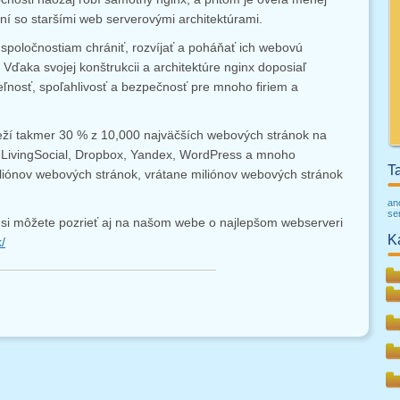
ní so staršími web serverovými architektúrami.
poločnostiam chrániť, rozvíjať a poháňať ich webovú
 Vďaka svojej konštrukcii a architektúre nginx doposiaľ
teľnosť, spoľahlivosť a bezpečnosť pre mnoho firiem a
eží takmer 30 % z 10,000 najväčších webových stránok na
, LivingSocial, Dropbox, Yandex, WordPress a mnoho
T
miliónov webových stránok, vrátane miliónov webových stránok
an
se
 si môžete pozrieť aj na našom webe o najlepšom webserveri
K
/