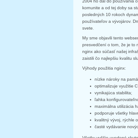
2004 ho dal do používania 
komunite a od tej doby sa s
posledných 10 rokoch dynam
používateľov a vývojárov. 
svete.
My sme objavili tento webs
presvedčení o tom, že je to 
nginx ako súčasť našej infra
zaistili čo najlepšiu kvalitu 
Výhody použitia nginx:
nízke nároky na pamä
optimalizuje využitie 
vynikajúca stabilita;
ľahka konfigurovateľn
maximálna utilizácia h
podporuje všetky hlav
kvalitný vývoj, rýchl
časté vydávanie nových
Všetky vyššie uvedené skuto