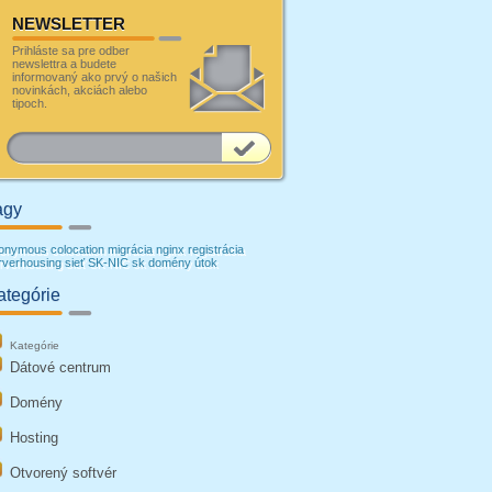
NEWSLETTER
Prihláste sa pre odber
newslettra a budete
informovaný ako prvý o našich
novinkách, akciách alebo
tipoch.
agy
onymous
colocation
migrácia
nginx
registrácia
rverhousing
sieť
SK-NIC
sk domény
útok
ategórie
Kategórie
Dátové centrum
Domény
Hosting
Otvorený softvér