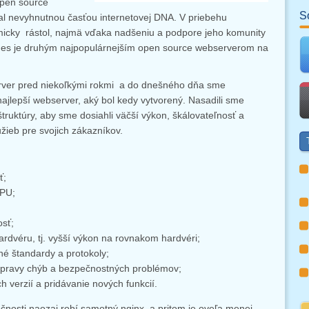
open source
S
tal nevyhnutnou časťou internetovej DNA. V priebehu
icky rástol, najmä vďaka nadšeniu a podpore jeho komunity
Dnes je druhým najpopulárnejším open source webserverom na
erver pred niekoľkými rokmi a do dnešného dňa sme
najlepší webserver, aký bol kedy vytvorený. Nasadili sme
štruktúry, aby sme dosiahli väčší výkon, škálovateľnosť a
služieb pre svojich zákazníkov.
ť;
CPU;
osť;
ardvéru, tj. vyšší výkon na rovnakom hardvéri;
né štandardy a protokoly;
e opravy chýb a bezpečnostných problémov;
 verzií a pridávanie nových funkcií.
čnosti naozaj robí samotný nginx, a pritom je oveľa menej