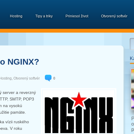
Hosting
Tipy a triky
Priniesol život
Otvorený softvér
K
ž o NGINX?
Hosting
,
Otvorený softvér
0
 server a reverzný
 HTTP, SMTP, POP3
m na vysokú
užitie pamäte.
P
ka vízii ruského
o
oeva. V roku
p