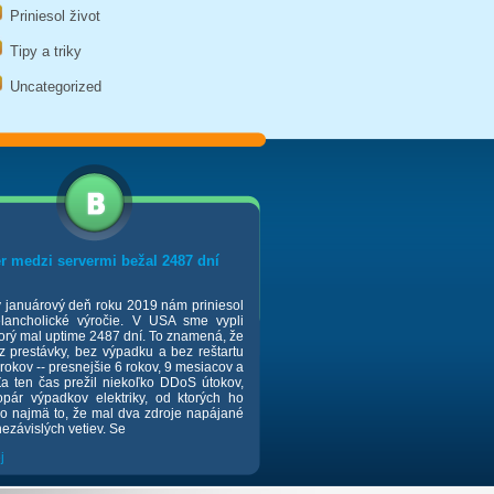
Priniesol život
Tipy a triky
Uncategorized
r medzi servermi bežal 2487 dní
 januárový deň roku 2019 nám priniesol
lancholické výročie. V USA sme vypli
torý mal uptime 2487 dní. To znamená, že
z prestávky, bez výpadku a bez reštartu
rokov -- presnejšie 6 rokov, 9 mesiacov a
Za ten čas prežil niekoľko DDoS útokov,
opár výpadkov elektriky, od ktorých ho
lo najmä to, že mal dva zdroje napájané
ezávislých vetiev. Se
j