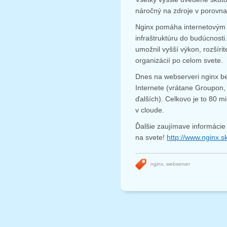
náročný na zdroje v porovna
Nginx pomáha internetovým s
infraštruktúru do budúcnosti.
umožnil vyšší výkon, rozšíri
organizácií po celom svete.
Dnes na webserveri nginx b
Internete (vrátane Groupon
ďalších). Celkovo je to 80 
v cloude.
Ďalšie zaujímave informácie
na svete!
http://www.nginx.sk
nginx
,
webserver