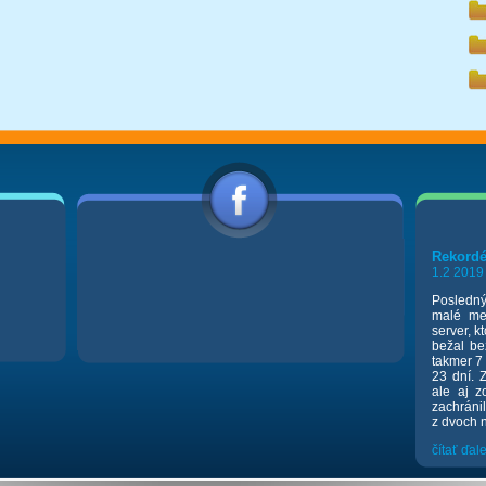
Rekordé
1.2 2019
Posledný
malé me
server, k
bežal be
takmer 7 
23 dní. 
ale aj z
zachráni
z dvoch n
čítať ďale