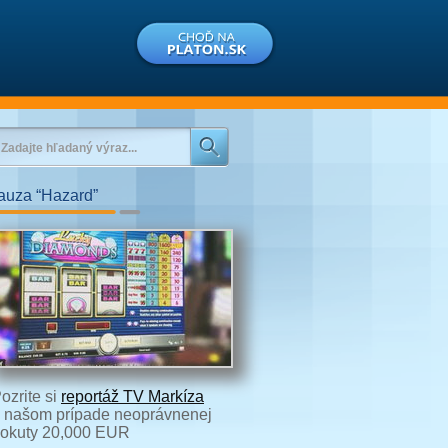
auza “Hazard”
ozrite si
reportáž TV Markíza
 našom prípade neoprávnenej
okuty 20,000 EUR