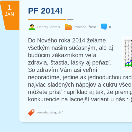
1
PF 2014!
JAN
Ondrej Jombík
Priniesol život
0
Do Nového roka 2014 želáme
všetkým našim súčasným, ale aj
budúcim zákazníkom veľa
zdravia, štastia, lásky aj peňazí.
So zdravím Vám asi veľmi
neporadíme, jedine ak jednoduchou rad
najviac sladených nápojov a cukru vše
môžete prísť napríklad aj tak, že premi
konkurencie na lacnejší variant u nás :-
serverhousing
,
sieť