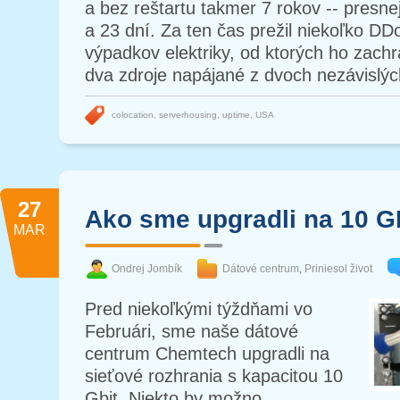
a bez reštartu takmer 7 rokov -- presne
a 23 dní. Za ten čas prežil niekoľko DD
výpadkov elektriky, od ktorých ho zachr
dva zdroje napájané z dvoch nezávislýc
colocation
,
serverhousing
,
uptime
,
USA
27
Ako sme upgradli na 10 G
MAR
Ondrej Jombík
Dátové centrum
,
Priniesol život
Pred niekoľkými týždňami vo
Februári, sme naše dátové
centrum Chemtech upgradli na
sieťové rozhrania s kapacitou 10
Gbit. Niekto by možno