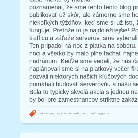
poznamenal, že sme tento tento blog p
publikovať už skôr, ale zámerne sme ho
niekoľkých týždňov, keď sme si už istí,
funguje. Pretože to je najdoležitejšie! P
trafficu a záťaže serverov, sme vyberal
Ten pripadol na noc z piatka na sobotu
noci a všetko by malo plne fachať najne
nadránom. Keďže sme vedeli, že nás ča
naplánovali sme si na piatkový večer f
pozvali niektorých našich kľúčových do
pomáhali budovať serverovňu a našu se
Bola to typicky skvelá akcia s jednou ne
by bol pre zamestnancov striktne zakáza
colocation
,
migrácia
,
serverhousing
,
sieť
,
upgrade