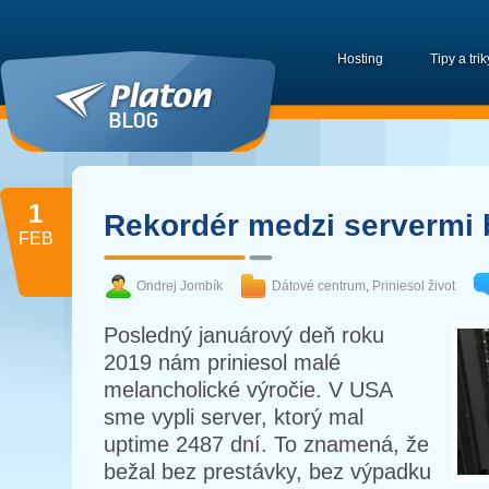
Hosting
Tipy a trik
1
Rekordér medzi servermi 
FEB
Ondrej Jombík
Dátové centrum
,
Priniesol život
Posledný januárový deň roku
2019 nám priniesol malé
melancholické výročie. V USA
sme vypli server, ktorý mal
uptime 2487 dní. To znamená, že
bežal bez prestávky, bez výpadku