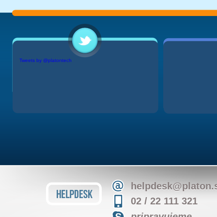
Tweets by @platontech
helpdesk@platon.
02 / 22 111 321
pripravujeme