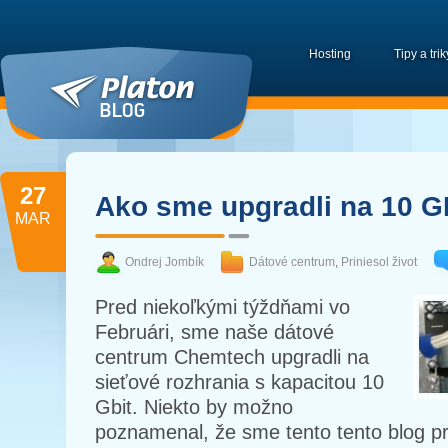
Hosting
Tipy a trik
27
Ako sme upgradli na 10 G
MAR
Ondrej Jombík
Dátové centrum
,
Priniesol život
Pred niekoľkými týždňami vo
Februári, sme naše dátové
centrum Chemtech upgradli na
sieťové rozhrania s kapacitou 10
Gbit. Niekto by možno
poznamenal, že sme tento tento blog p