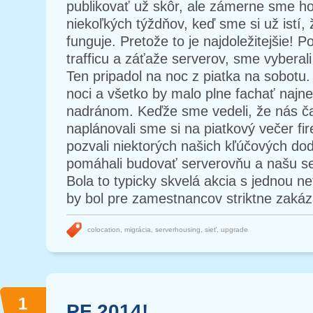
publikovať už skôr, ale zámerne sme ho
niekoľkých týždňov, keď sme si už istí,
funguje. Pretože to je najdoležitejšie! P
trafficu a záťaže serverov, sme vyberal
Ten pripadol na noc z piatka na sobotu
noci a všetko by malo plne fachať najne
nadránom. Keďže sme vedeli, že nás ča
naplánovali sme si na piatkový večer f
pozvali niektorých našich kľúčových do
pomáhali budovať serverovňu a našu se
Bola to typicky skvelá akcia s jednou ne
by bol pre zamestnancov striktne zakáza
colocation
,
migrácia
,
serverhousing
,
sieť
,
upgrade
1
PF 2014!