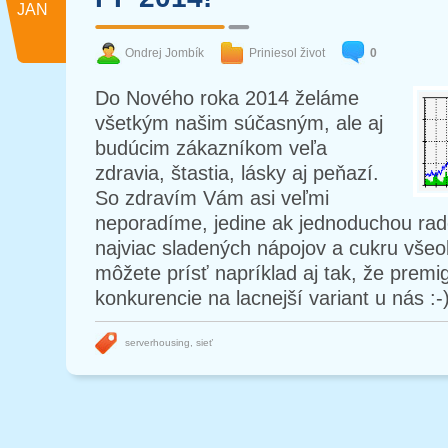
JAN
Ondrej Jombík
Priniesol život
0
Do Nového roka 2014 želáme
všetkým našim súčasným, ale aj
budúcim zákazníkom veľa
zdravia, štastia, lásky aj peňazí.
So zdravím Vám asi veľmi
neporadíme, jedine ak jednoduchou rad
najviac sladených nápojov a cukru vše
môžete prísť napríklad aj tak, že premi
konkurencie na lacnejší variant u nás :-
serverhousing
,
sieť