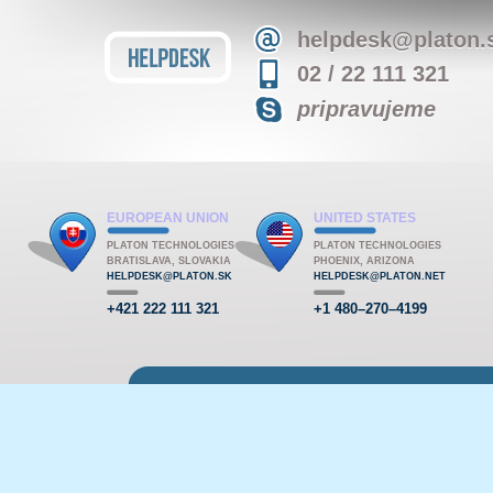
helpdesk@platon.
02 / 22 111 321
pripravujeme
EUROPEAN UNION
UNITED STATES
PLATON TECHNOLOGIES
PLATON TECHNOLOGIES
BRATISLAVA, SLOVAKIA
PHOENIX, ARIZONA
HELPDESK@PLATON.SK
HELPDESK@PLATON.NET
+421 222 111 321
+1 480–270–4199